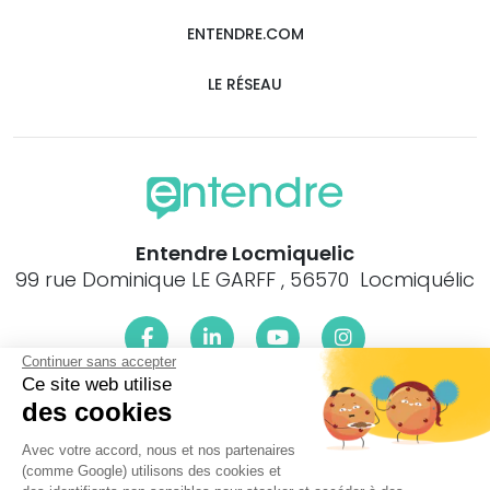
ENTENDRE.COM
LE RÉSEAU
Entendre Locmiquelic
99 rue Dominique LE GARFF , 56570 Locmiquélic
Continuer sans accepter
Ce site web utilise
Le centre Entendre Locmiquelic (56570) est proche de :
des cookies
29300 Rédené, 29360 Clohars-Carnoët, 35630 St-
Avec votre accord, nous et nos partenaires
Symphorien, 56550 Belz, 56410 Erdeven, 56410 Etel, 56550
(comme Google) utilisons des cookies et
Locoal-Mendon, 56590 Groix, 56700 Brandérion, 56700