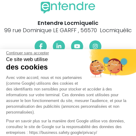
Entendre Locmiquelic
99 rue Dominique LE GARFF , 56570 Locmiquélic
Continuer sans accepter
Ce site web utilise
Le centre Entendre Locmiquelic (56570) est proche de :
des cookies
29300 Rédené, 29360 Clohars-Carnoët, 35630 St-
Avec votre accord, nous et nos partenaires
Symphorien, 56550 Belz, 56410 Erdeven, 56410 Etel, 56550
(comme Google) utilisons des cookies et
Locoal-Mendon, 56590 Groix, 56700 Brandérion, 56700
des identifiants non sensibles pour stocker et accéder à des
Hennebont, 56650 Inzinzac-Lochrist, 56440 Languidic,
informations sur votre terminal. Ces données sont utilisées pour
56600 Lanester, 56100 Lorient, 56260 Larmor-Plage, 56270
assurer le bon fonctionnement du site, mesurer l'audience, et pour la
Ploemeur, 56240 Calan, 56690 Landévant, 56850 Caudan,
personnalisation des publicités (annonces personnalisées et non
56620 Cléguer, 56530 Gestel, 56520 Guidel, 56620 Pont-
personnalisées).
Scorff, 56530 Quéven, 56680 Gâvres, 56700 Kervignac,
Pour en savoir plus sur la manière dont Google utilise vos données,
56570 Locmiquélic, 56700 Merlevenez, 56690 Nostang,
consultez le site de Google sur la responsabilité des données des
56680 Plouhinec
entreprises : https://business.safety.google/privacy/