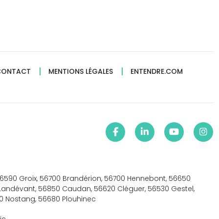
CONTACT
MENTIONS LÉGALES
ENTENDRE.COM
56590 Groix, 56700 Brandérion, 56700 Hennebont, 56650
0 Landévant, 56850 Caudan, 56620 Cléguer, 56530 Gestel,
90 Nostang, 56680 Plouhinec
formité avec les réglementations. Personnalisez vos préf
ic