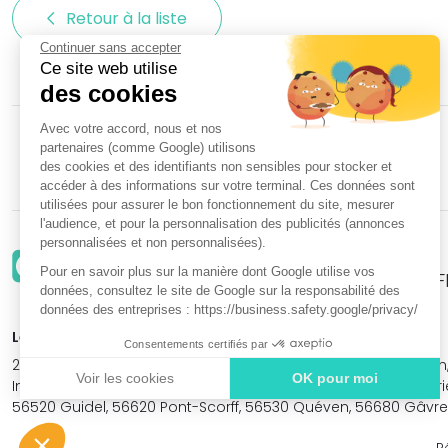
Retour à la liste 
Continuer sans accepter
Ce site web utilise
des cookies
Avec votre accord, nous et nos
ACCUEIL
NOS PARTENAIRES
NOS MARQUES
partenaires (comme Google) utilisons
des cookies et des identifiants non sensibles pour stocker et
accéder à des informations sur votre terminal. Ces données sont
utilisées pour assurer le bon fonctionnement du site, mesurer
l'audience, et pour la personnalisation des publicités (annonces
personnalisées et non personnalisées).
Entendre Locmiquelic
Pour en savoir plus sur la manière dont Google utilise vos
99 rue Dominique LE GARF
données, consultez le site de Google sur la responsabilité des
données des entreprises : https://business.safety.google/privacy/
Le centre Entendre Locmiquelic (56570) est proche de :
Consentements certifiés par
29300 Rédené, 29360 Clohars-Carnoët, 35630 St-Symphorien, 
Voir les cookies
OK pour moi
Inzinzac-Lochrist, 56440 Languidic, 56600 Lanester, 56100 L
56520 Guidel, 56620 Pont-Scorff, 56530 Quéven, 56680 Gâvre
Axeptio consent
Plateforme de Gestion du Consentement : Personnali
Notre plateforme vous permet d'adapter et de gérer vo
R