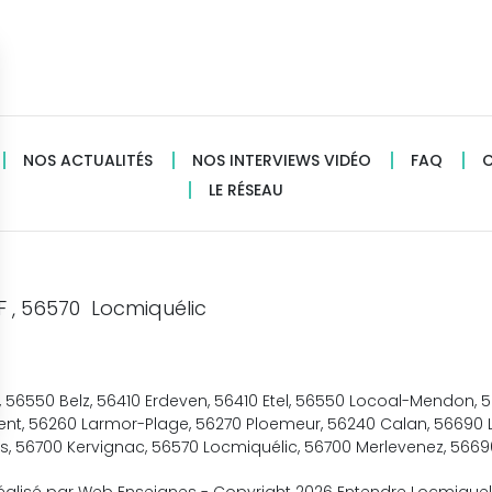
NOS ACTUALITÉS
NOS INTERVIEWS VIDÉO
FAQ
LE RÉSEAU
F , 56570 Locmiquélic
56550 Belz, 56410 Erdeven, 56410 Etel, 56550 Locoal-Mendon, 
orient, 56260 Larmor-Plage, 56270 Ploemeur, 56240 Calan, 5669
s, 56700 Kervignac, 56570 Locmiquélic, 56700 Merlevenez, 566
sez vos Options
s paramètres de confidentialité, en garantissant la con
éalisé par Web Enseignes
- Copyright 2026 Entendre Locmiquel