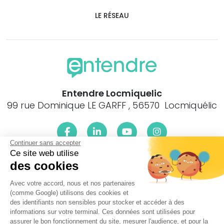
LE RÉSEAU
Entendre Locmiquelic
99 rue Dominique LE GARFF , 56570 Locmiquélic
Continuer sans accepter
Ce site web utilise
Le centre Entendre Locmiquelic (56570) est proche de :
des cookies
29300 Rédené, 29360 Clohars-Carnoët, 35630 St-
Avec votre accord, nous et nos partenaires
Symphorien, 56550 Belz, 56410 Erdeven, 56410 Etel, 56550
(comme Google) utilisons des cookies et
Locoal-Mendon, 56590 Groix, 56700 Brandérion, 56700
des identifiants non sensibles pour stocker et accéder à des
Hennebont, 56650 Inzinzac-Lochrist, 56440 Languidic,
informations sur votre terminal. Ces données sont utilisées pour
56600 Lanester, 56100 Lorient, 56260 Larmor-Plage, 56270
assurer le bon fonctionnement du site, mesurer l'audience, et pour la