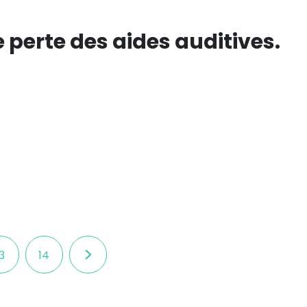
 perte des aides auditives.
>
3
14