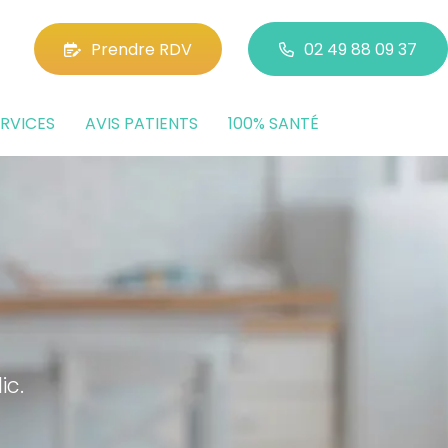
Prendre RDV
02 49 88 09 37
RVICES
AVIS PATIENTS
100% SANTÉ
ic.