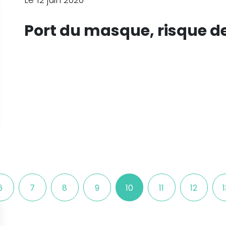
Port du masque, risque de
6
7
8
9
10
11
12
1